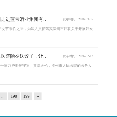
情暖三八，健康护航||滦州市人民医院走进蓝带酒业集团有限公司开展妇女节送健康活动
发布时间：2026-03-05
际妇女节来临之际，为深入贯彻落实滦州市妇联关于开展妇女
年味在病房，温暖在身旁||滦州市人民医院除夕送饺子，让服务更有“年味”！
发布时间：2026-02-17
当千家万户围炉守岁、共享天伦，滦州市人民医院的医务人
...
198
199
»