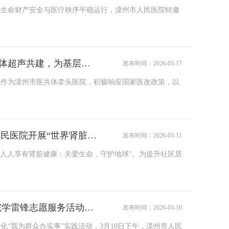
患生命财产安全与医疗秩序平稳运行，滦州市人民医院特邀
精诊·快转·优治||滦州市人民医院医共体超声共建，为基层健康服务按下“加速键”
发布时间：2026-03-17
院作为滦州市医共体牵头医院，积极响应国家医改政策，以
守护“肾”健康，服务暖人心||滦州市人民医院开展“世界肾脏日”主题系列健康服务活动
发布时间：2026-03-11
为“人人享有肾脏健康：关爱生命，守护地球”。为提升社区居
情暖夕阳，医心守护||滦州市人民医院学雷锋志愿服务活动走进雅居敬老院，为爱续航
发布时间：2026-03-10
“我为群众办实事”实践活动，3月10日下午，滦州市人民