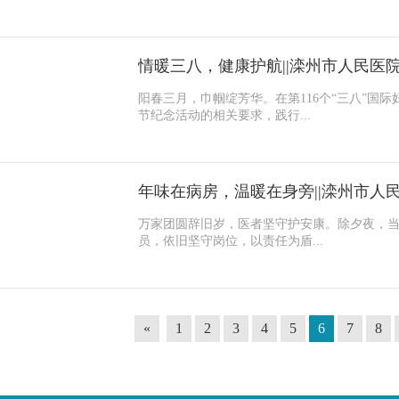
阳春三月，巾帼绽芳华。在第116个“三八”国
节纪念活动的相关要求，践行...
万家团圆辞旧岁，医者坚守护安康。除夕夜，
员，依旧坚守岗位，以责任为盾...
«
1
2
3
4
5
6
7
8