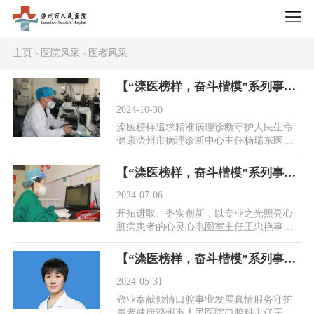
主页
医院风采
医者风采
>
>
【“滦医榜样，奋斗楷模”系列事迹展播】追求精准病理诊断，守护人民生命健康——滦州市病理诊断中心主任杨瑞东
2024-10-30
滦医榜样追求精准病理诊断守护人民生命
健康滦州市病理诊断中心主任杨瑞东医
者，是救死扶伤的战士，是拯救生命的勇
士，更是解除患...
【“滦医榜样，奋斗楷模”系列事迹展播】开拓进取、务实创新，以专业之光照亮心脏病患者的心灵——心电图室主任王忠艳
2024-07-06
开拓进取、务实创新，以专业之光照亮心
脏病患者的心灵心电图室主任王忠艳事迹
有这样一位默默奉献的医者，她以精湛的
医术和深沉的...
【“滦医榜样，奋斗楷模”系列事迹展播】敬业奉献倾情口腔事业发展、真情服务守护患者健康——口腔科主任王红梅
2024-05-31
敬业奉献倾情口腔事业发展真情服务守护
患者健康滦州市人民医院口腔科主任王红