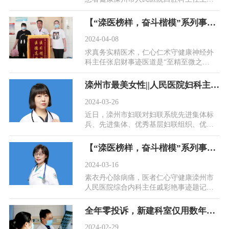
梅事迹王红梅，滦州市人民医院口腔科主
任，工作17年...
【“滦医榜样，奋斗楷模”系列事迹展播】求真务实精医术，仁心仁术守健康——神经外科主任张启财
2024-04-08
求真务实精医术，仁心仁术守健康神经外
科主任张启财事迹医道是“至精至微之
事”，习医之人必须“博极医源，精勤不
倦，医者仁心”...
滦州市最美女性||人民医院妇科主任王丽荣：深耕不辍，精益求精，全力守护女性生命健康！
2024-03-26
近日，滦州市妇联对妇联系统先进集体标
兵、先进集体、优秀基层妇联组织、优秀
妇联干部、优秀巾帼志愿者、最美女性及
最美女性集体...
【“滦医榜样，奋斗楷模”系列事迹展播】素衣丹心除病痛，医者仁心守健康——综合内科主任戚彩艳
2024-03-16
素衣丹心除病痛，医者仁心守健康滦州市
人民医院综合内科主任戚彩艳事迹题记医
者的仁心，应如春天和煦的微风，为万物
带来复苏的希...
全年零投诉，新建科室仅用数年逆袭的两大关键法则！
2024-02-29