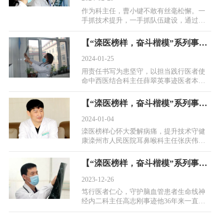
作为科主任，曹小键不敢有丝毫松懈。一
手抓技术提升，一手抓队伍建设，通过持
续摸索形成了一套自己的管理“方法论”，
建立起学科...
【“滦医榜样，奋斗楷模”系列事迹展播】用责任书写为患坚守，以担当践行医者使命——中西医结合科主任薛翠英
2024-01-25
用责任书写为患坚守，以担当践行医者使
命中西医结合科主任薛翠英事迹医者本色
薛翠英，滦州市人民医院中西医结合科主
任，副主任医...
【“滦医榜样，奋斗楷模”系列事迹展播】心怀大爱解病痛，提升技术守健康——耳鼻喉科主任张庆伟
2024-01-04
滦医榜样心怀大爱解病痛，提升技术守健
康滦州市人民医院耳鼻喉科主任张庆伟事
迹责任敬业奉献张庆伟，滦州市人民医院
耳鼻喉科主任...
【“滦医榜样，奋斗楷模”系列事迹展播】笃行医者仁心，守护脑血管患者生命线——神经内二科主任高志刚
2023-12-26
笃行医者仁心，守护脑血管患者生命线神
经内二科主任高志刚事迹他36年来一直奋
战在临床战线，无私奉献、兢兢业业，为
每一名患者解...