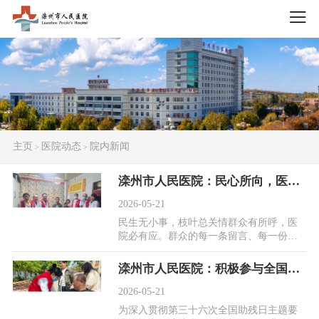
主页
医院动态
院内新闻
>
>
滦州市人民医院：民心所向，医心必达，一条留言开启暖心义诊，温情暖民心
2026-05-21
民生无小事，枝叶总关情群众有所呼，医
院必有应。群众的每一条留言、每一份期
盼，都是医者前行的方向，更是医院践行
初心使命的动...
​滦州市人民医院：积极参与全国助残日活动，康复科走进截瘫疗养院开展专项义诊
2026-05-21
为深入贯彻第三十六次全国助残日主题要