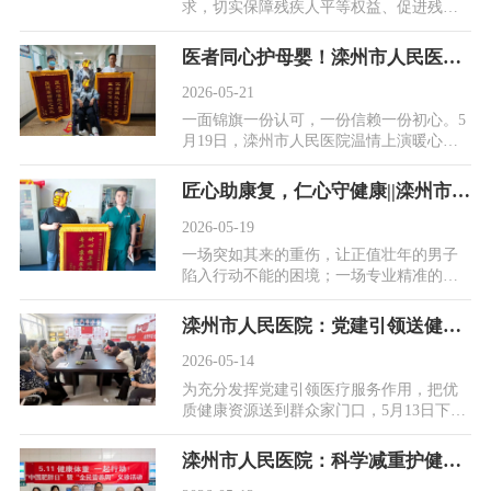
求，切实保障残疾人平等权益、促进残疾
人融合发展，5月19日上午，滦州市人民医
院积极响应滦...
医者同心护母婴！滦州市人民医院成功为孕28周患者实施踝关节骨折修复手术
2026-05-21
一面锦旗一份认可，一份信赖一份初心。5
月19日，滦州市人民医院温情上演暖心一
幕，一名顺利康复出院的孕28周踝关节骨
折患者，特意...
匠心助康复，仁心守健康||滦州市人民医院攻克复杂创伤术后康复难关，让患者重归健康生活
2026-05-19
一场突如其来的重伤，让正值壮年的男子
陷入行动不能的困境；一场专业精准的康
复诊疗，让他重拾行走的希望，重归正常
生活。在滦州...
滦州市人民医院：党建引领送健康，志愿服务暖民心
2026-05-14
为充分发挥党建引领医疗服务作用，把优
质健康资源送到群众家门口，5月13日下
午，滦州市人民医院携手医共体滦城街道
中心卫生院，组...
滦州市人民医院：科学减重护健康，多学科义诊暖民心