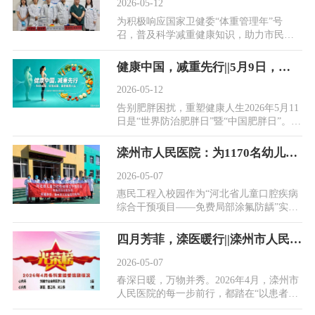
2026-05-12
为积极响应国家卫健委“体重管理年”号
召，普及科学减重健康知识，助力市民摆
脱肥胖困扰、守护身体健康，在“世界防治
肥胖日”、...
健康中国，减重先行||5月9日，滦州市人民医院“中国肥胖日”大型多学科联合义诊来了！
2026-05-12
告别肥胖困扰，重塑健康人生2026年5月11
日是“世界防治肥胖日”暨“中国肥胖日”。为
贯彻落实“健康中国2030”规划纲要，积极
响应...
滦州市人民医院：为1170名幼儿入园涂氟，爱心护航口腔健康
2026-05-07
惠民工程入校园作为“河北省儿童口腔疾病
综合干预项目——免费局部涂氟防龋”实施
单位，滦州市人民医院始终坚持公益为
先、服务为...
四月芳菲，滦医暖行||滦州市人民医院在细节中书写“以患者为中心”的温暖答卷
2026-05-07
春深日暖，万物并秀。2026年4月，滦州市
人民医院的每一步前行，都踏在“以患者为
中心”的坚实足迹上。我们相信，医疗不仅