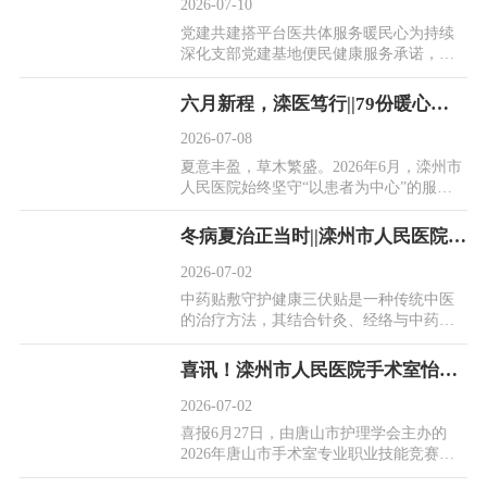
2026-07-10
党建共建搭平台医共体服务暖民心为持续
深化支部党建基地便民健康服务承诺，以
党建引领紧密型县域医共体建设落地见
效，7月8日，滦...
六月新程，滦医笃行||79份暖心表扬，见证滦州市人民医院提质增效之路！
2026-07-08
夏意丰盈，草木繁盛。2026年6月，滦州市
人民医院始终坚守“以患者为中心”的服务
初心，步履不停、精进不止。医疗的初
心，藏于日复...
冬病夏治正当时||滦州市人民医院儿童三伏贴7月15日即将开启
2026-07-02
中药贴敷守护健康三伏贴是一种传统中医
的治疗方法，其结合针灸、经络与中药学
等理论，以中药直接贴敷于穴位，经由中
药对穴位产生...
喜讯！滦州市人民医院手术室怡红玉斩获2026年唐山市手术室专业职业技能竞赛三等奖
2026-07-02
喜报6月27日，由唐山市护理学会主办的
2026年唐山市手术室专业职业技能竞赛圆
满落幕。来自全市各二、三级医院手术室