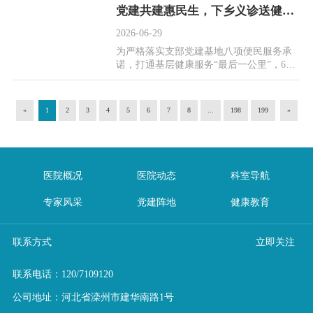
护理骨干同台竞...
党建共建惠民生，下乡义诊送健康||滦州市人民医院深入沈官营一村开展义诊服务
2026-06-29
为严格落实支部党建基地八项便民服务承
诺，打通基层健康服务“最后一公里”，6月
26日，滦州市人民医院党委组织第一、
六、十一、十...
«
1
2
3
4
5
6
7
8
...
198
199
»
医院概况
医院动态
科室导航
专家风采
党建阵地
健康教育
联系方式
立即关注
联系电话：
120
/
7109120
公司地址：河北省滦州市建华南路1号