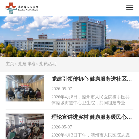
主页
党建阵地
党员活动
>
>
党建引领传初心 健康服务进社区——滦州市人民医院携手医共体单位开展爱国宣讲暨义诊活动
2026-05-07
2026年4月8日，滦州市人民医院携手医共
体滦城街道中心卫生院，共同组建专业志
愿服务队，深入胜利道居委会，开展新时
代爱国主义教...
理论宣讲进乡村 健康服务暖民心——滦州市人民医院志愿服务队走进东高坎村
2026-05-07
2026年4月3日下午，滦州市人民医院志愿