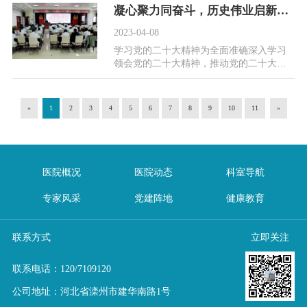
党·医路...
凝心聚力同奋斗，历史伟业启新程||滦州市人民医院集中学习党的二十大精神 ​
2023-04-08
学习党的二十大精神为全面准确深入学习
领会党的二十大精神，推动党的二十大精
神深入人心，3月30日下午，滦州市人民医
院邀请滦州市...
«
1
2
3
4
5
6
7
8
9
10
11
»
医院概况
医院动态
科室导航
专家风采
党建阵地
健康教育
联系方式
立即关注
联系电话：
120
/
7109120
公司地址：河北省滦州市建华南路1号